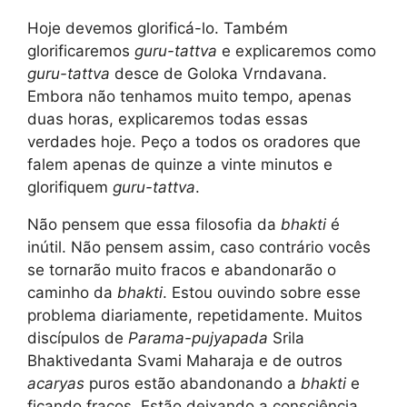
Hoje devemos glorificá-lo. Também
glorificaremos
guru-tattva
e explicaremos como
guru-tattva
desce de Goloka Vrndavana.
Embora não tenhamos muito tempo, apenas
duas horas, explicaremos todas essas
verdades hoje. Peço a todos os oradores que
falem apenas de quinze a vinte minutos e
glorifiquem
guru-tattva
.
Não pensem que essa filosofia da
bhakti
é
inútil. Não pensem assim, caso contrário vocês
se tornarão muito fracos e abandonarão o
caminho da
bhakti
. Estou ouvindo sobre esse
problema diariamente, repetidamente. Muitos
discípulos de
Parama-pujyapada
Srila
Bhaktivedanta Svami Maharaja e de outros
acaryas
puros estão abandonando a
bhakti
e
ficando fracos. Estão deixando a consciência