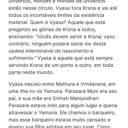
universos, milhões e milhões de universos
estão nesse círculo. Vyasa toca Krsna e vai até
todos os incontáveis limites da existência
material. Quem é Vyasa? Aquele que está
pregando as glórias de Krsna a todos,
ensinando:
“Vocês devem servir a Krsna; caso
contrário, ninguém poderá salvá-los desta
cadeia interminável de nascimento e
sofrimento.”
Vyasa é aquele que está sempre
servindo Krsna de um ponto a outro, em toda
parte neste mundo.
Vyasa nasceu entre Mathura e Vrndavana, em
uma ilha no rio Yamuna. Parasara Muni era seu
pai, e sua mãe era Srimati Matsyodhari.
Parasara estava indo para algum lugar e queria
atravessar o Yamuna. Ele chamou o barqueiro,
mas esse barqueiro estava muito cansado e
enviou sua filha adotiva em seu lugar. Como