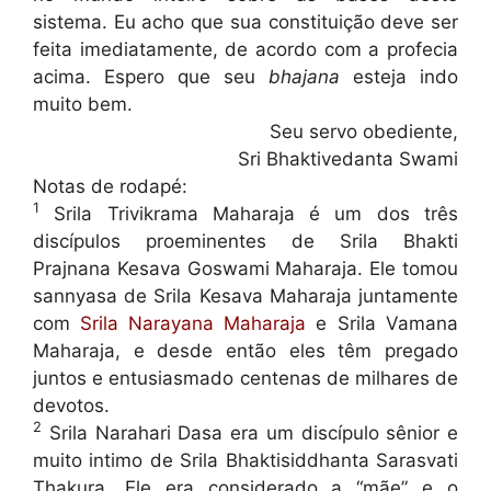
sistema. Eu acho que sua constituição deve ser
feita imediatamente, de acordo com a profecia
acima. Espero que seu
bhajana
esteja indo
muito bem.
Seu servo obediente,
Sri Bhaktivedanta Swami
Notas de rodapé:
1
Srila Trivikrama Maharaja é um dos três
discípulos proeminentes de Srila Bhakti
Prajnana Kesava Goswami Maharaja. Ele tomou
sannyasa de Srila Kesava Maharaja juntamente
com
Srila Narayana Maharaja
e Srila Vamana
Maharaja, e desde então eles têm pregado
juntos e entusiasmado centenas de milhares de
devotos.
2
Srila Narahari Dasa era um discípulo sênior e
muito intimo de Srila Bhaktisiddhanta Sarasvati
Thakura. Ele era considerado a “mãe” e o