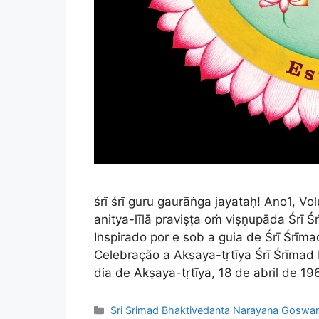
śrī śrī guru gaurāṅga jayataḥ! Ano1, 
anitya-līlā praviṣṭa oṁ viṣṇupāda Śrī
Inspirado por e sob a guia de Śrī Śr
Celebração a Akṣaya-tṛtīya Śrī Śrīma
dia de Akṣaya-tṛtīya, 18 de abril de 19
Categorias
Sri Srimad Bhaktivedanta Narayana Goswa