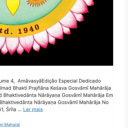
Volume 4, AmāvasyāEdição Especial Dedicado
 Śrīmad Bhakti Prajñāna Keśava Gosvāmī Mahārāja
īmad Bhaktivedānta Nārāyaṇa Gosvāmī Mahārāja Em
d Bhaktivedānta Nārāyaṇa Gosvāmī Mahārāja No
61, Śrīla …
Ler mais
mi Maharaj