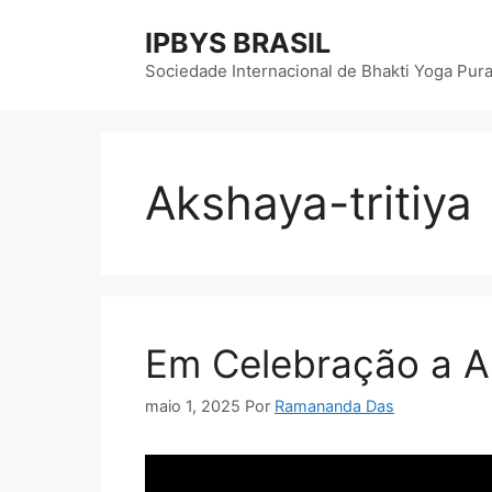
Pular
IPBYS BRASIL
para
o
Sociedade Internacional de Bhakti Yoga Pur
conteúdo
Akshaya-tritiya
Em Celebração a A
maio 1, 2025
Por
Ramananda Das