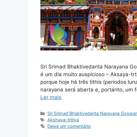
Sri Srimad Bhaktivedanta Narayana G
é um dia muito auspicioso – Aksaya-tr
porque hoje há três tithis (períodos lu
narayana será aberta e, portanto, um 
Ler mais
Categorias
Sri Srimad Bhaktivedanta Narayana Goswa
Tags
Akshaya-tritiya
Deixe um comentário