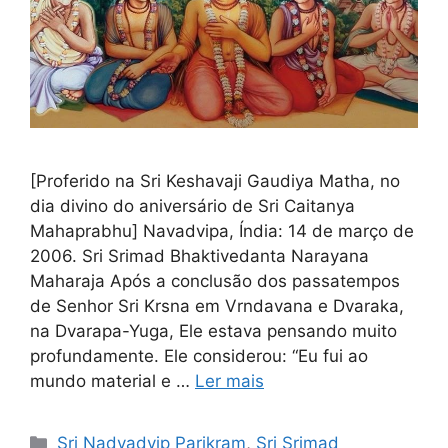
[Proferido na Sri Keshavaji Gaudiya Matha, no
dia divino do aniversário de Sri Caitanya
Mahaprabhu] Navadvipa, Índia: 14 de março de
2006. Sri Srimad Bhaktivedanta Narayana
Maharaja Após a conclusão dos passatempos
de Senhor Sri Krsna em Vrndavana e Dvaraka,
na Dvarapa-Yuga, Ele estava pensando muito
profundamente. Ele considerou: “Eu fui ao
mundo material e …
Ler mais
Categorias
Sri Nadvadvip Parikram
,
Sri Srimad