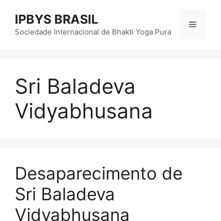
Pular
IPBYS BRASIL
para
Menu
o
Sociedade Internacional de Bhakti Yoga Pura
conteúdo
Sri Baladeva
Vidyabhusana
Desaparecimento de
Sri Baladeva
Vidyabhusana