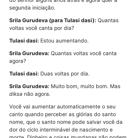
do senhor alguns anos atrás e agora quer a
segunda iniciação.
Srila Gurudeva (para Tulasi dasi):
Quantas
voltas você canta por dia?
Tulasi dasi:
Estou aumentando.
Srila Gurudeva:
Quantas voltas você canta
agora?
Tulasi dasi:
Duas voltas por dia.
Srila Gurudeva:
Muito bom, muito bom. Mas
diksa
não agora.
Você vai aumentar automaticamente o seu
canto quando perceber as glórias do santo
nome, que o santo nome pode salvar você da
dor do ciclo interminável de nascimento e
morte. Dinheiro e coisas mundanas não podem