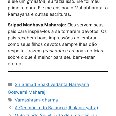
e ele um
grhastha
, eu fazia isso. Ele foi meu
primeiro guru. Ele me ensinou o Mahabharata, o
Ramayana e outras escrituras.
Sripad Madhava Maharaja:
Eles servem seus
pais para inspirá-los a se tornarem devotos. Os
pais recebem boas impressões ao lembrar
como seus filhos devotos sempre lhes dão
respeito, trazem
prasadam
e as boas notícias
sobre o que é melhor para seu bem-estar
eterno.
Categorias
Sri Srimad Bhaktivedanta Narayana
Goswami Maharaj
Tags
Varnashram-dharma
A Cerimônia do Balanço (Jhulana-yatra)
O Profundo Significado de uma Canção