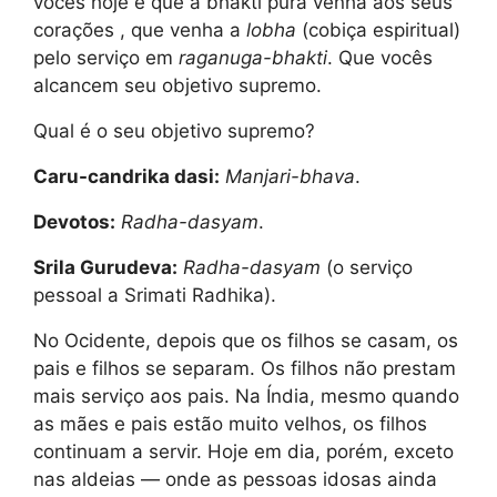
vocês hoje é que a bhakti pura venha aos seus
corações , que venha a
lobha
(cobiça espiritual)
pelo serviço em
raganuga-bhakti
. Que vocês
alcancem seu objetivo supremo.
Qual é o seu objetivo supremo?
Caru-candrika dasi:
Manjari-bhava
.
Devotos:
Radha-dasyam
.
Srila Gurudeva:
Radha-dasyam
(o serviço
pessoal a Srimati Radhika).
No Ocidente, depois que os filhos se casam, os
pais e filhos se separam. Os filhos não prestam
mais serviço aos pais. Na Índia, mesmo quando
as mães e pais estão muito velhos, os filhos
continuam a servir. Hoje em dia, porém, exceto
nas aldeias — onde as pessoas idosas ainda