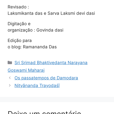
Revisado :
Laksmikanta das e Sarva Laksmi devi dasi
Digitação e
organização : Govinda dasi
Edição para
o blog: Ramananda Das
Categorias
Sri Srimad Bhaktivedanta Narayana
Goswami Maharaj
Os passatempos de Damodara
Nityānanda Trayodaśī
Deixe um comentário