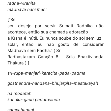
radha-virahita
madhava nahi mani
[“Se
seu desejo por servir Srimati Radhika não
acontece, então sua chamada adoração
a Krsna é inútil. Eu nunca soube do sol sem luz
solar, então eu não gosto de considerar
Madhava sem Radha.” ( Sri
Radhastakam Canção 8 – Srila Bhaktivinoda
Thakura ) ]
sri-rupa-manjari-karacita-pada-padma
gosthendra-nandana-bhujarpita-mastakayah
ha modatah
kanaka-gauri padaravinda
samvahanani