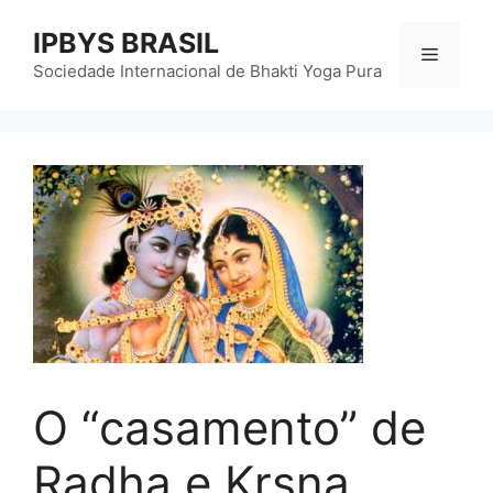
Pular
IPBYS BRASIL
para
Menu
o
Sociedade Internacional de Bhakti Yoga Pura
conteúdo
O “casamento” de
Radha e Krsna