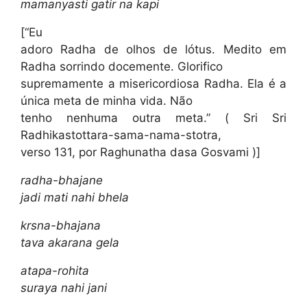
mamanyasti gatir na kapi
[“Eu
adoro Radha de olhos de lótus. Medito em
Radha sorrindo docemente. Glorifico
supremamente a misericordiosa Radha. Ela é a
única meta de minha vida. Não
tenho nenhuma outra meta.” ( Sri Sri
Radhikastottara-sama-nama-stotra,
verso 131, por Raghunatha dasa Gosvami )]
radha-bhajane
jadi mati nahi bhela
krsna-bhajana
tava akarana gela
atapa-rohita
suraya nahi jani