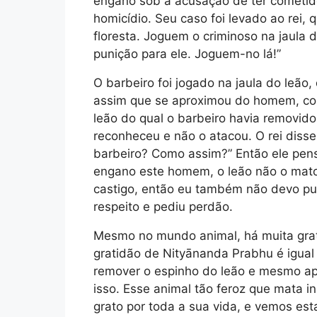
engano sob a acusação de ter cometido
homicídio. Seu caso foi levado ao rei,
floresta. Joguem o criminoso na jaula 
punição para ele. Joguem-no lá!”
O barbeiro foi jogado na jaula do leão
assim que se aproximou do homem, com
leão do qual o barbeiro havia removido
reconheceu e não o atacou. O rei disse
barbeiro? Como assim?” Então ele pens
engano este homem, o leão não o mato
castigo, então eu também não devo pu
respeito e pediu perdão.
Mesmo no mundo animal, há muita grat
gratidão de Nityānanda Prabhu é igual
remover o espinho do leão e mesmo ap
isso. Esse animal tão feroz que mata 
grato por toda a sua vida, e vemos es