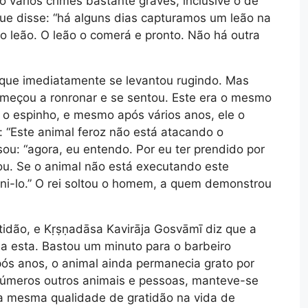
 vários crimes bastante graves, inclusive o de
 que disse: “há alguns dias capturamos um leão na
do leão. O leão o comerá e pronto. Não há outra
, que imediatamente se levantou rugindo. Mas
eçou a ronronar e se sentou. Este era o mesmo
 o espinho, e mesmo após vários anos, ele o
: “Este animal feroz não está atacando o
ou: “agora, eu entendo. Por eu ter prendido por
u. Se o animal não está executando este
ni-lo.” O rei soltou o homem, a quem demonstrou
idão, e Kṛṣṇadāsa Kavirāja Gosvāmī diz que a
 a esta. Bastou um minuto para o barbeiro
ós anos, o animal ainda permanecia grato por
inúmeros outros animais e pessoas, manteve-se
ta mesma qualidade de gratidão na vida de