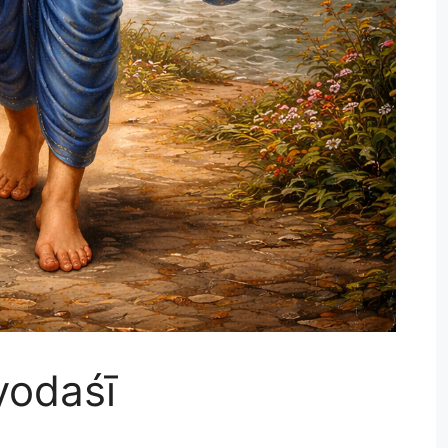
yodaśī