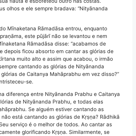
a flauta e esbofeteou outro nas costas.
us olhos e ele sempre bradava: “Nityānanda
ando Mīnaketana Rāmadāsa entrou, enquanto
praṇāma, este pūjārī não se levantou e nem
 Mīnaketana Rāmadāsa disse: “acabamos de
 depois ficou absorto em cantar as glórias de
rtana muito alto e assim que acabou, o irmão
 sempre cantando as glórias de Nityānanda
 glórias de Caitanya Mahāprabhu em vez disso?”
tristeceu-se.
 diferença entre Nityānanda Prabhu e Caitanya
lórias de Nityānanda Prabhu, e todas elas
hāprabhu. Se alguém estiver cantando as
m não está cantando as glórias de Kṛṣṇa? Rādhikā
Seu serviço é o melhor de todos. Ao cantar as
camente glorificando Kṛṣṇa. Similarmente, se