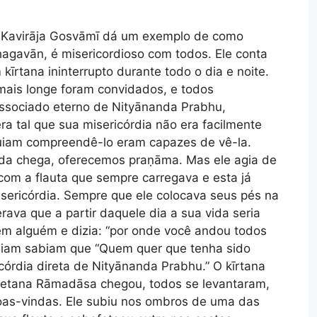
a Kavirāja Gosvāmī dá um exemplo de como
agavān, é misericordioso com todos. Ele conta
 kīrtana ininterrupto durante todo o dia e noite.
mais longe foram convidados, e todos
ssociado eterno de Nityānanda Prabhu,
 tal que sua misericórdia não era facilmente
uiam compreendê-lo eram capazes de vê-la.
da chega, oferecemos praṇāma. Mas ele agia de
com a flauta que sempre carregava e esta já
sericórdia. Sempre que ele colocava seus pés na
ava que a partir daquele dia a sua vida seria
 em alguém e dizia: “por onde você andou todos
diam sabiam que “Quem quer que tenha sido
icórdia direta de Nityānanda Prabhu.” O kīrtana
etana Rāmadāsa chegou, todos se levantaram,
as-vindas. Ele subiu nos ombros de uma das