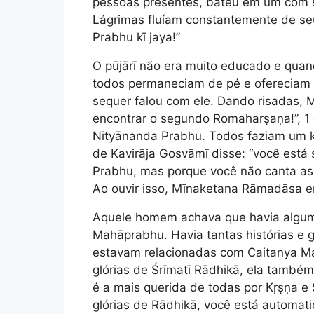
pessoas presentes, bateu em um com su
Lágrimas fluíam constantemente de se
Prabhu kī jaya!”
O pūjārī não era muito educado e qu
todos permaneciam de pé e ofereciam 
sequer falou com ele. Dando risadas,
encontrar o segundo Romaharṣaṇa!”, 1 e
Nityānanda Prabhu. Todos faziam um kī
de Kavirāja Gosvāmī disse: “você está
Prabhu, mas porque você não canta as
Ao ouvir isso, Mīnaketana Rāmadāsa en
Aquele homem achava que havia alguma
Mahāprabhu. Havia tantas histórias e g
estavam relacionadas com Caitanya Ma
glórias de Śrīmatī Rādhikā, ela també
é a mais querida de todas por Kṛṣṇa e 
glórias de Rādhikā, você está automati