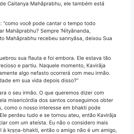
s de Caitanya Mahāprabhu, ele também está
u: “como você pode cantar o tempo todo
ficar Mahāprabhu? Sempre ‘Nityānanda,
nto Mahāprabhu recebeu sannyāsa, deixou Sua
ebrou sua flauta e foi embora. Ele estava tão
ecioso e partiu. Naquele momento, Kavirāja
amente algo nefasto ocorrerá com meu irmão.
dade em sua vida depois disso?”
ra o seu irmão. O que queremos dizer com
ela misericórdia dos santos conseguimos obter
s, como o nosso interesse em bhakti pode
Ele perdeu tudo e se tornou ateu, então Kavirāja
iar com um ateísta. Eu não o considero mais
l à kṛṣṇa-bhakti, então o amigo não é um amigo,