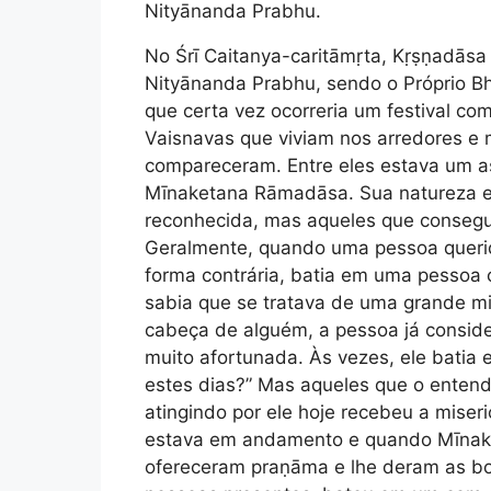
Nityānanda Prabhu.
No Śrī Caitanya-caritāmṛta, Kṛṣṇadās
Nityānanda Prabhu, sendo o Próprio Bh
que certa vez ocorreria um festival com
Vaisnavas que viviam nos arredores e 
compareceram. Entre eles estava um a
Mīnaketana Rāmadāsa. Sua natureza era
reconhecida, mas aqueles que conseg
Geralmente, quando uma pessoa queri
forma contrária, batia em uma pessoa 
sabia que se tratava de uma grande mi
cabeça de alguém, a pessoa já consider
muito afortunada. Às vezes, ele batia
estes dias?” Mas aqueles que o enten
atingindo por ele hoje recebeu a miser
estava em andamento e quando Mīnak
ofereceram praṇāma e lhe deram as bo