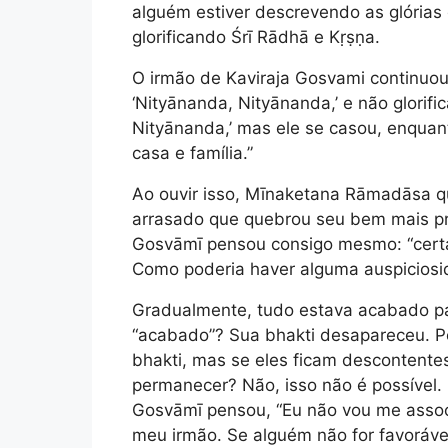
alguém estiver descrevendo as glória
glorificando Śrī Rādhā e Kṛṣṇa.
O irmão de Kaviraja Gosvami continuo
‘Nityānanda, Nityānanda,’ e não glori
Nityānanda,’ mas ele se casou, enqua
casa e família.”
Ao ouvir isso, Mīnaketana Rāmadāsa qu
arrasado que quebrou seu bem mais pr
Gosvāmī pensou consigo mesmo: “cert
Como poderia haver alguma auspiciosi
Gradualmente, tudo estava acabado pa
“acabado”? Sua bhakti desapareceu. P
bhakti, mas se eles ficam descontente
permanecer? Não, isso não é possível. 
Gosvāmī pensou, “Eu não vou me assoc
meu irmão. Se alguém não for favoráve