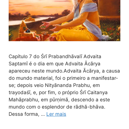
Capítulo 7 do Śrī Prabandhāvalī Advaita
Saptamī é o dia em que Advaita Ācārya
apareceu neste mundo.Advaita Ācārya, a causa
do mundo material, foi o primeiro a manifestar-
se; depois veio Nityānanda Prabhu, em
trayodaśī, e, por fim, o próprio Śrī Caitanya
Mahāprabhu, em pūrṇimā, descendo a este
mundo com o esplendor de rādhā-bhāva.
Dessa forma, …
Ler mais