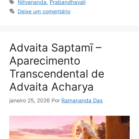
Tags
Nityananda
,
Prabandhavali
Deixe um comentário
Advaita Saptamī –
Aparecimento
Transcendental de
Advaita Acharya
janeiro 25, 2026
Por
Ramananda Das