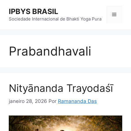
Pular
IPBYS BRASIL
para
Menu
o
Sociedade Internacional de Bhakti Yoga Pura
conteúdo
Prabandhavali
Nityānanda Trayodaśī
janeiro 28, 2026
Por
Ramananda Das