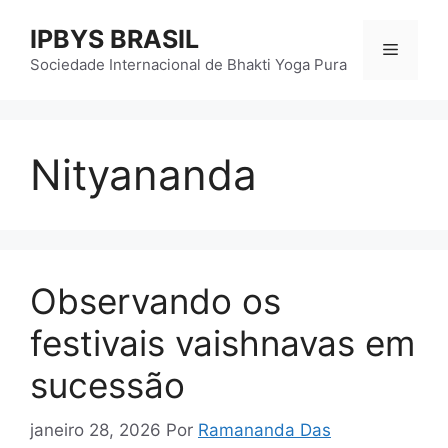
Pular
IPBYS BRASIL
para
Menu
o
Sociedade Internacional de Bhakti Yoga Pura
conteúdo
Nityananda
Observando os
festivais vaishnavas em
sucessão
janeiro 28, 2026
Por
Ramananda Das