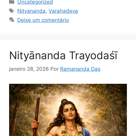
Categorias
Uncategorized
Tags
Nityananda
,
Varahadeva
Deixe um comentário
Nityānanda Trayodaśī
janeiro 28, 2026
Por
Ramananda Das