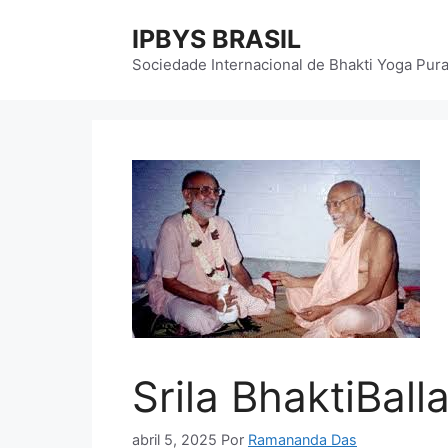
Pular
IPBYS BRASIL
para
o
Sociedade Internacional de Bhakti Yoga Pur
conteúdo
Srila BhaktiBal
abril 5, 2025
Por
Ramananda Das