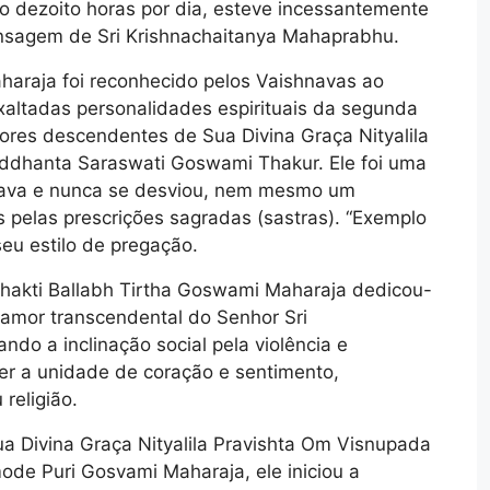
 dezoito horas por dia, esteve incessantemente
nsagem de Sri Krishnachaitanya Mahaprabhu.
aharaja foi reconhecido pelos Vaishnavas ao
ltadas personalidades espirituais da segunda
tores descendentes de Sua Divina Graça Nityalila
iddhanta Saraswati Goswami Thakur. Ele foi uma
hnava e nunca se desviou, nem mesmo um
 pelas prescrições sagradas (sastras). “Exemplo
seu estilo de pregação.
Bhakti Ballabh Tirtha Goswami Maharaja dedicou-
 amor transcendental do Senhor Sri
do a inclinação social pela violência e
er a unidade de coração e sentimento,
religião.
ua Divina Graça Nityalila Pravishta Om Visnupada
ode Puri Gosvami Maharaja, ele iniciou a