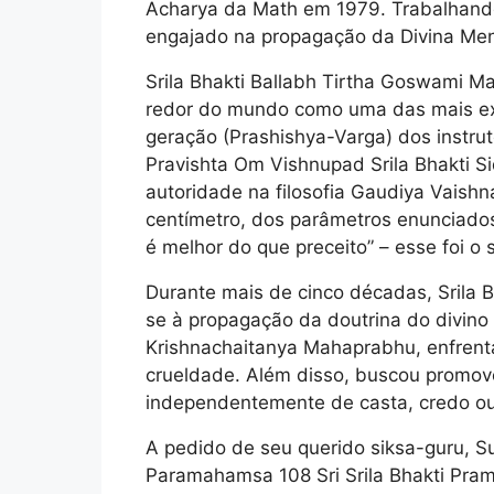
Acharya da Math em 1979. Trabalhando
engajado na propagação da Divina Me
Srila Bhakti Ballabh Tirtha Goswami M
redor do mundo como uma das mais exa
geração (Prashishya-Varga) dos instru
Pravishta Om Vishnupad Srila Bhakti S
autoridade na filosofia Gaudiya Vais
centímetro, dos parâmetros enunciados
é melhor do que preceito” – esse foi o 
Durante mais de cinco décadas, Srila 
se à propagação da doutrina do divino
Krishnachaitanya Mahaprabhu, enfrentan
crueldade. Além disso, buscou promov
independentemente de casta, credo ou 
A pedido de seu querido siksa-guru, S
Paramahamsa 108 Sri Srila Bhakti Pram