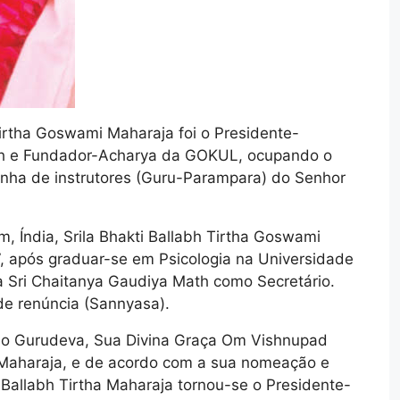
Tirtha Goswami Maharaja foi o Presidente-
th e Fundador-Acharya da GOKUL, ocupando o
inha de instrutores (Guru-Parampara) do Senhor
 Índia, Srila Bhakti Ballabh Tirtha Goswami
7, após graduar-se em Psicologia na Universidade
o à Sri Chaitanya Gaudiya Math como Secretário.
de renúncia (Sannyasa).
do Gurudeva, Sua Divina Graça Om Vishnupad
 Maharaja, e de acordo com a sua nomeação e
 Ballabh Tirtha Maharaja tornou-se o Presidente-