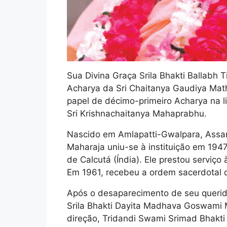
Sua Divina Graça Srila Bhakti Ballabh 
Acharya da Sri Chaitanya Gaudiya Ma
papel de décimo-primeiro Acharya na l
Sri Krishnachaitanya Mahaprabhu.
Nascido em Amlapatti-Gwalpara, Assam,
Maharaja uniu-se à instituição em 194
de Calcutá (Índia). Ele prestou serviç
Em 1961, recebeu a ordem sacerdotal 
Após o desaparecimento de seu queri
Srila Bhakti Dayita Madhava Goswami
direção, Tridandi Swami Srimad Bhakti